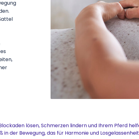
ewegung
den.
Sattel
h
 es
eiten,
ner
Blockaden lösen, Schmerzen lindern und Ihrem Pferd helfe
in der Bewegung, das für Harmonie und Losgelassenheit i